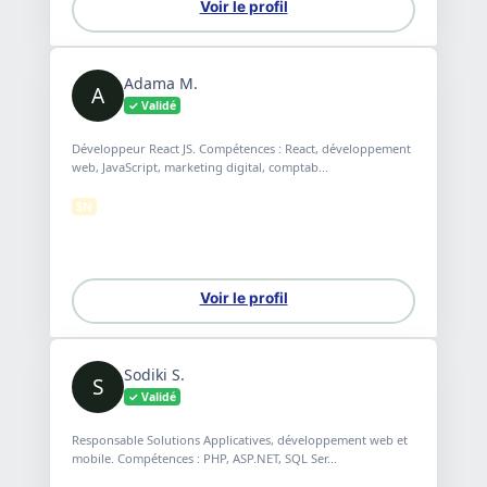
Voir le profil
Adama M.
A
✓ Validé
Développeur React JS. Compétences : React, développement
web, JavaScript, marketing digital, comptab...
SN
Voir le profil
Sodiki S.
S
✓ Validé
Responsable Solutions Applicatives, développement web et
mobile. Compétences : PHP, ASP.NET, SQL Ser...