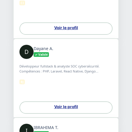
CI
Voir le profil
Dayane A.
D
✓ Validé
Développeur fullstack & analyste SOC cybersécurité.
Compétences : PHP, Laravel, React Native, Django...
BJ
Voir le profil
IBRAHIMA T.
I