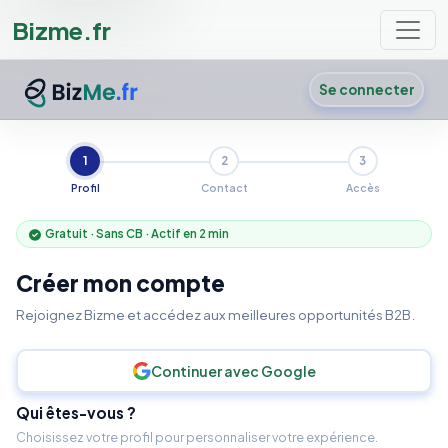
Bizme.fr
Se connecter
1
2
3
Profil
Contact
Accès
Gratuit · Sans CB · Actif en 2 min
Créer mon compte
Rejoignez Bizme et accédez aux meilleures opportunités B2B.
Continuer avec Google
Qui êtes-vous ?
Choisissez votre profil pour personnaliser votre expérience.