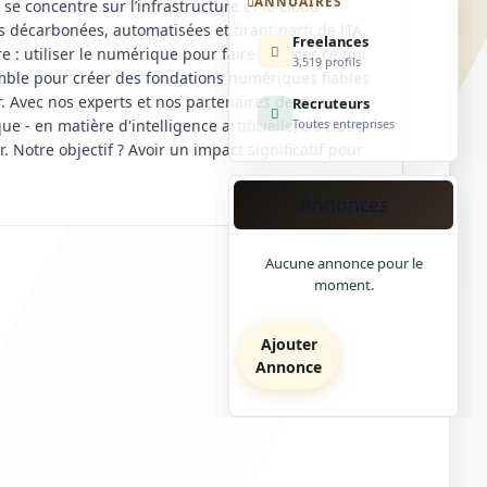
ANNUAIRES
e concentre sur l’infrastructure et le cloud
s décarbonées, automatisées et tirant parti de l’IA.
Freelances
: utiliser le numérique pour faire avancer ce qui
3,519 profils
emble pour créer des fondations numériques fiables
. Avec nos experts et nos partenaires de classe
Recruteurs
- en matière d'intelligence artificielle, de cloud
Toutes entreprises
 Notre objectif ? Avoir un impact significatif pour
Annonces
Aucune annonce pour le
moment.
Ajouter
Annonce