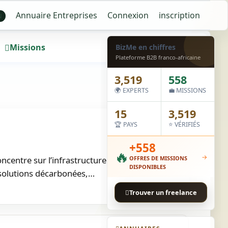
Annuaire Entreprises
Connexion
inscription
N
Missions
Wall
BizMe en chiffres
Plateforme B2B franco-africaine
3,519
558
🌍 EXPERTS
💼 MISSIONS
15
3,519
🏆 PAYS
⭐ VÉRIFIÉS
+558
🔥
→
centre sur l’infrastructure et le cloud hybride,
OFFRES DE MISSIONS
DISPONIBLES
s solutions décarbonées,…
Trouver un freelance