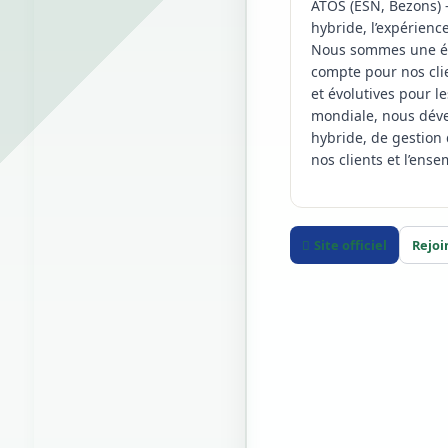
ATOS (ESN, Bezons) —
hybride, l’expérienc
Nous sommes une équ
compte pour nos clie
et évolutives pour l
mondiale, nous dével
hybride, de gestion 
nos clients et l’ens
Site officiel
Rejoi