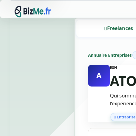
Freelances
Annuaire Entreprises
ESN
A
ATO
Qui sommes-
l’expérienc
Entreprise