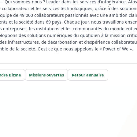
 Qui sommes-nous ? Leader dans les services d’infogérance, Atos s
e collaborateur et les services technologiques, grâce à des solution
ipe de 49 000 collaborateurs passionnés avec une ambition claire 
nts et la société dans 69 pays. Chaque jour, nous travaillons ens
es entreprises, les institutions et les communautés du monde entier
oppons des solutions numériques du quotidien à la mission critique 
des infrastructures, de décarbonation et d'expérience collaborateur.
emble de la société. C'est ce que nous appelons le « Power of We ».
ndre Bizme
Missions ouvertes
Retour annuaire