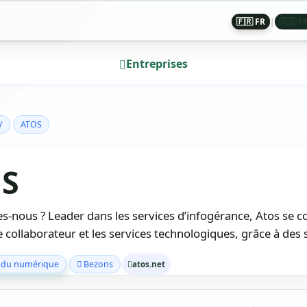
🇫🇷 FR
|
🇬🇧 E
Entreprises
/
ATOS
S
nous ? Leader dans les services d’infogérance, Atos se con
e collaborateur et les services technologiques, grâce à de
 du numérique
Bezons
atos.net