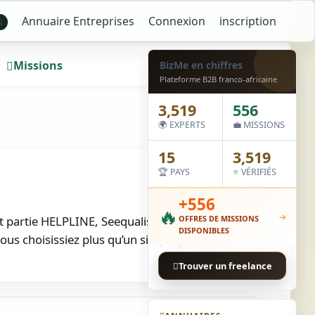
Annuaire Entreprises
Connexion
inscription
N
Missions
Wall
BizMe en chiffres
Plateforme B2B franco-africaine
3,519
556
🌍 EXPERTS
💼 MISSIONS
15
3,519
🏆 PAYS
⭐ VÉRIFIÉS
+556
🔥
→
t partie HELPLINE, Seequalis, Experteam, Size
OFFRES DE MISSIONS
DISPONIBLES
s choisissiez plus qu’un simple job ?…
Trouver un freelance