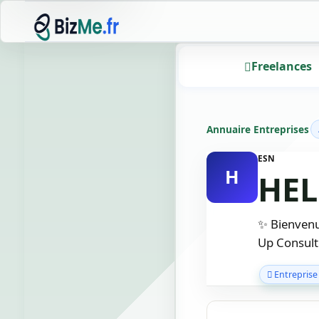
Freelances
Annuaire Entreprises
ESN
H
HEL
✨ Bienvenue
Up Consult
Entreprise