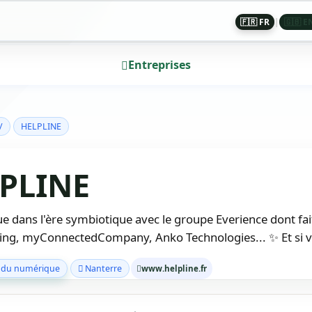
🇫🇷 FR
|
🇬🇧 E
Entreprises
/
HELPLINE
PLINE
 dans l'ère symbiotique avec le groupe Everience dont fai
ing, myConnectedCompany, Anko Technologies... ✨ Et si vou
 du numérique
Nanterre
www.helpline.fr