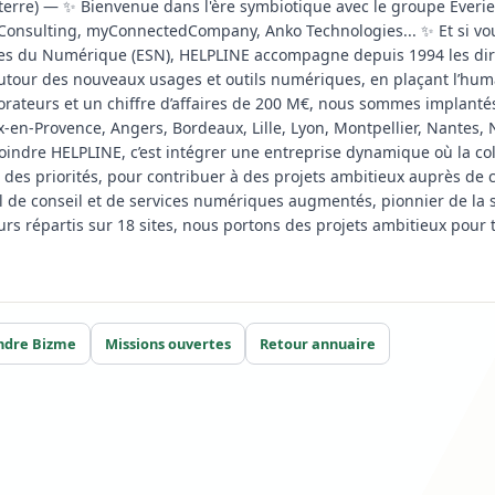
erre) — ✨ Bienvenue dans l'ère symbiotique avec le groupe Everien
Consulting, myConnectedCompany, Anko Technologies... ✨ Et si vous
ces du Numérique (ESN), HELPLINE accompagne depuis 1994 les dire
utour des nouveaux usages et outils numériques, en plaçant l’humai
orateurs et un chiffre d’affaires de 200 M€, nous sommes implantés d
x-en-Provence, Angers, Bordeaux, Lille, Lyon, Montpellier, Nantes,
oindre HELPLINE, c’est intégrer une entreprise dynamique où la col
 des priorités, pour contribuer à des projets ambitieux auprès de cl
l de conseil et de services numériques augmentés, pionnier de l
urs répartis sur 18 sites, nous portons des projets ambitieux pour t
ndre Bizme
Missions ouvertes
Retour annuaire