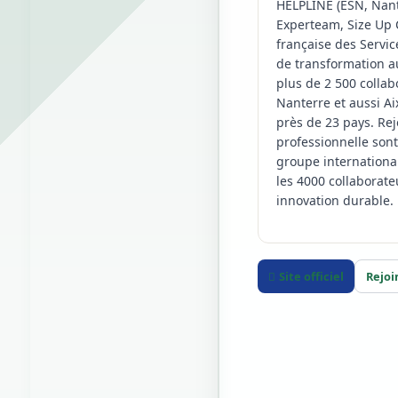
HELPLINE (ESN, Nant
Experteam, Size Up 
française des Servi
de transformation a
plus de 2 500 collab
Nanterre et aussi Ai
près de 23 pays. Rej
professionnelle sont
groupe internationa
les 4000 collaborate
innovation durable.
Site officiel
Rejoi