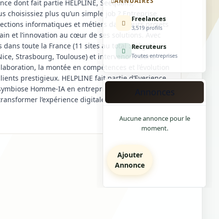
ANNUAIRES
ce dont fait partie HELPLINE, Seequalis,
 choisissiez plus qu’un simple job ? Entreprise
Freelances
ctions informatiques et métiers dans leurs projets
3,519 profils
n et l’innovation au cœur de ses solutions. Avec
ans toute la France (11 sites au total : siège à
Recruteurs
 Nice, Strasbourg, Toulouse) et intervenons dans
Toutes entreprises
laboration, la montée en compétences et l’évolution
ients prestigieux. HELPLINE fait partie d’Everience,
a symbiose Homme-IA en entreprise. Ensemble avec
Annonces
ransformer l’expérience digitale et favoriser une
Aucune annonce pour le
moment.
Ajouter
Annonce