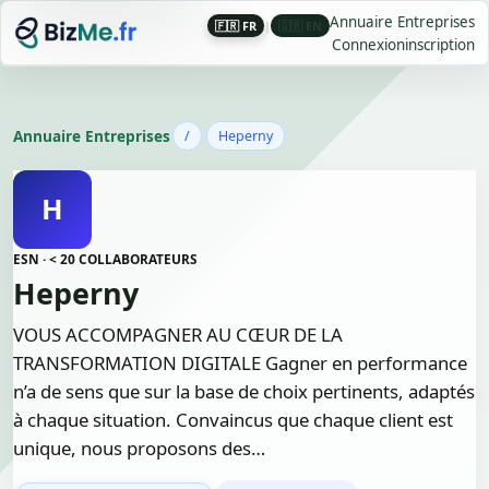
Annuaire Entreprises
🇫🇷 FR
|
🇬🇧 EN
Connexion
inscription
Annuaire Entreprises
/
Heperny
H
ESN · < 20 COLLABORATEURS
Heperny
VOUS ACCOMPAGNER AU CŒUR DE LA
TRANSFORMATION DIGITALE Gagner en performance
n’a de sens que sur la base de choix pertinents, adaptés
à chaque situation. Convaincus que chaque client est
unique, nous proposons des…