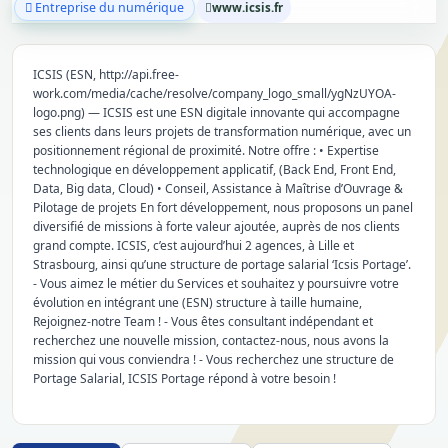
Entreprise du numérique
www.icsis.fr
ICSIS (ESN, http://api.free-
work.com/media/cache/resolve/company_logo_small/ygNzUYOA-
logo.png) — ICSIS est une ESN digitale innovante qui accompagne
ses clients dans leurs projets de transformation numérique, avec un
positionnement régional de proximité. Notre offre : • Expertise
technologique en développement applicatif, (Back End, Front End,
Data, Big data, Cloud) • Conseil, Assistance à Maîtrise d’Ouvrage &
Pilotage de projets En fort développement, nous proposons un panel
diversifié de missions à forte valeur ajoutée, auprès de nos clients
grand compte. ICSIS, c’est aujourd’hui 2 agences, à Lille et
Strasbourg, ainsi qu’une structure de portage salarial ‘Icsis Portage’.
- Vous aimez le métier du Services et souhaitez y poursuivre votre
évolution en intégrant une (ESN) structure à taille humaine,
Rejoignez-notre Team ! - Vous êtes consultant indépendant et
recherchez une nouvelle mission, contactez-nous, nous avons la
mission qui vous conviendra ! - Vous recherchez une structure de
Portage Salarial, ICSIS Portage répond à votre besoin !