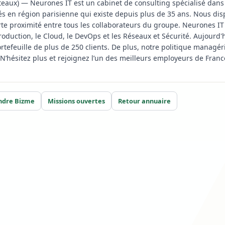
aux) — Neurones IT est un cabinet de consulting spécialisé dans l
s en région parisienne qui existe depuis plus de 35 ans. Nous dis
rte proximité entre tous les collaborateurs du groupe. Neurones IT 
production, le Cloud, le DevOps et les Réseaux et Sécurité. Aujourd'h
ortefeuille de plus de 250 clients. De plus, notre politique managér
’hésitez plus et rejoignez l’un des meilleurs employeurs de Franc
ndre Bizme
Missions ouvertes
Retour annuaire