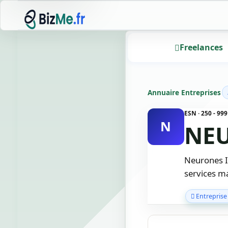
Freelances
Annuaire Entreprises
ESN · 250 - 9
N
NEU
Neurones IT
services ma
Entreprise