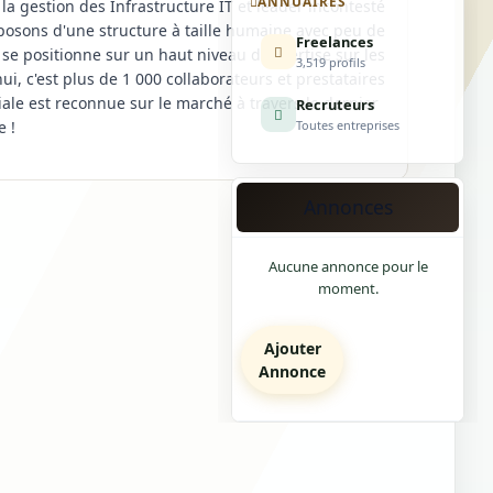
ANNUAIRES
a gestion des Infrastructure IT et leader incontesté
posons d'une structure à taille humaine avec peu de
Freelances
se positionne sur un haut niveau d'expertise sur les
3,519 profils
ui, c'est plus de 1 000 collaborateurs et prestataires
iale est reconnue sur le marché à travers le dernier
Recruteurs
e !
Toutes entreprises
Annonces
Aucune annonce pour le
moment.
Ajouter
Annonce