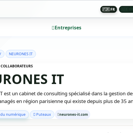
🇫🇷 FR
|
🇬🇧 E
Entreprises
/
NEURONES IT
99 COLLABORATEURS
RONES IT
 est un cabinet de consulting spécialisé dans la gestion de
nagés en région parisienne qui existe depuis plus de 35 a
 du numérique
Puteaux
neurones-it.com