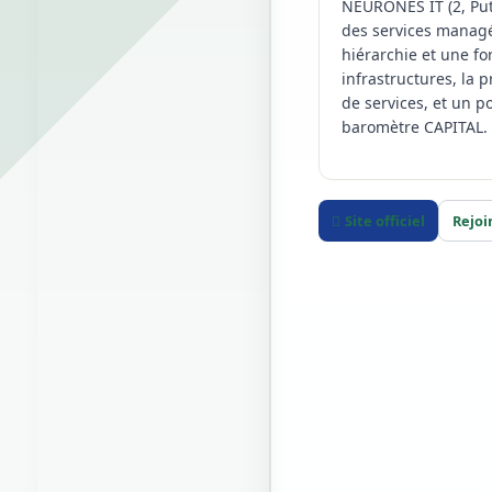
NEURONES IT (2, Pute
des services managé
hiérarchie et une fo
infrastructures, la 
de services, et un p
baromètre CAPITAL. N
Site officiel
Rejoi