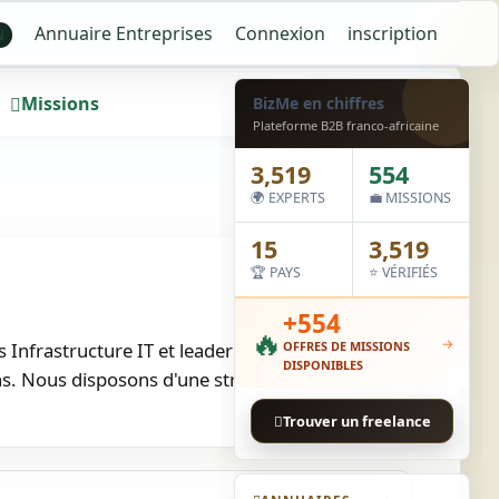
Annuaire Entreprises
Connexion
inscription
N
Missions
Wall
BizMe en chiffres
Plateforme B2B franco-africaine
3,519
554
🌍 EXPERTS
💼 MISSIONS
15
3,519
🏆 PAYS
⭐ VÉRIFIÉS
+554
🔥
→
s Infrastructure IT et leader incontesté des
OFFRES DE MISSIONS
DISPONIBLES
ns. Nous disposons d'une structure à…
Trouver un freelance