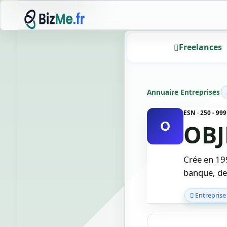
Freelances
Annuaire Entreprises
ESN · 250 - 9
O
OB
Crée en 199
banque, de 
Entreprise