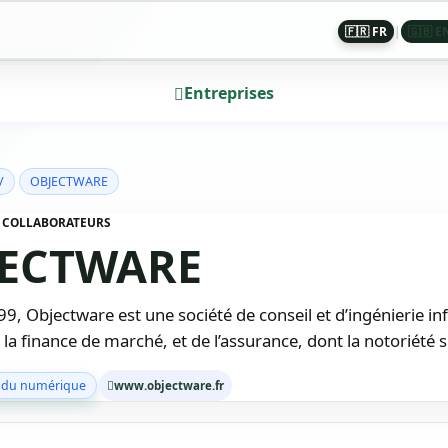
🇫🇷 FR
|
🇬🇧 E
Entreprises
/
OBJECTWARE
99 COLLABORATEURS
JECTWARE
9, Objectware est une société de conseil et d’ingénierie in
la finance de marché, et de l’assurance, dont la notoriété 
 du numérique
www.objectware.fr