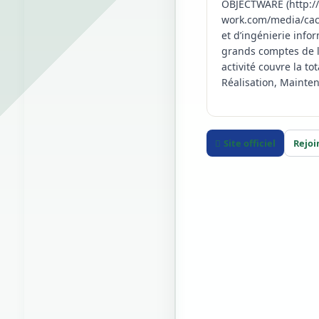
OBJECTWARE (http://
work.com/media/cach
et d’ingénierie info
grands comptes de l
activité couvre la t
Réalisation, Mainten
Site officiel
Rejoi