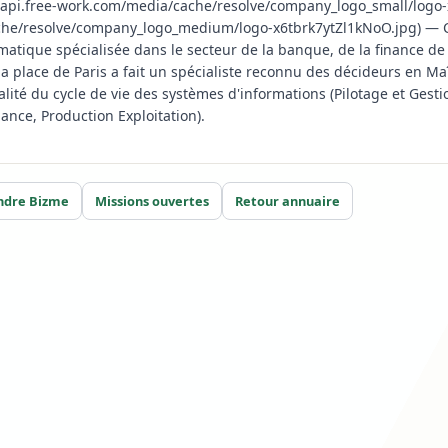
api.free-work.com/media/cache/resolve/company_logo_small/logo-x6
e/resolve/company_logo_medium/logo-x6tbrk7ytZl1kNoO.jpg) — Cré
rmatique spécialisée dans le secteur de la banque, de la finance de 
a place de Paris a fait un spécialiste reconnu des décideurs en M
otalité du cycle de vie des systèmes d'informations (Pilotage et Ges
ance, Production Exploitation).
ndre Bizme
Missions ouvertes
Retour annuaire