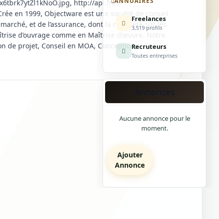
ANNUAIRES
tbrk7ytZl1kNoO.jpg, http://api.free-
e en 1999, Objectware est une société de conseil
Freelances
marché, et de l’assurance, dont la notoriété sur les
3,519 profils
aîtrise d’ouvrage comme en Maîtrise d’œuvre. Notre
tion de projet, Conseil en MOA, Conception,
Recruteurs
Toutes entreprises
Annonces
Aucune annonce pour le
moment.
Ajouter
Annonce