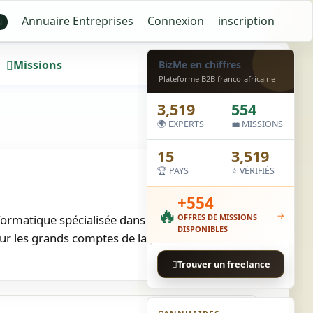
Annuaire Entreprises
Connexion
inscription
N
Missions
Wall
BizMe en chiffres
Plateforme B2B franco-africaine
3,519
554
🌍 EXPERTS
💼 MISSIONS
15
3,519
🏆 PAYS
⭐ VÉRIFIÉS
+554
🔥
→
formatique spécialisée dans le secteur de la
OFFRES DE MISSIONS
DISPONIBLES
sur les grands comptes de la place…
Trouver un freelance