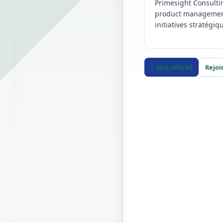
Primesight Consultin
product management.
initiatives stratégiq
Site officiel
Rejoi