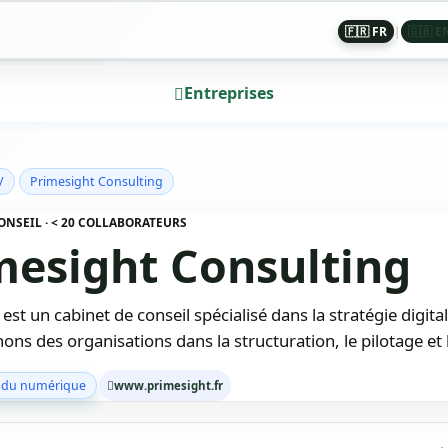
🇫🇷 FR
|
🇬🇧 E
Entreprises
/
Primesight Consulting
ONSEIL · < 20 COLLABORATEURS
mesight Consulting
 est un cabinet de conseil spécialisé dans la stratégie di
s des organisations dans la structuration, le pilotage et
 du numérique
www.primesight.fr