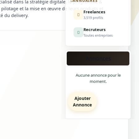
ANNUAIRES
ialisé dans la stratégie digitale, le programme &
ilotage et la mise en œuvre de leurs produits et
Freelances
té du delivery.
3,519 profils
Recruteurs
Toutes entreprises
Annonces
Aucune annonce pour le
moment.
Ajouter
Annonce