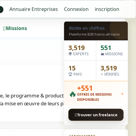
Annuaire Entreprises
Connexion
inscription
N
Missions
Wall
BizMe en chiffres
Plateforme B2B franco-africaine
3,519
551
🌍 EXPERTS
💼 MISSIONS
15
3,519
🏆 PAYS
⭐ VÉRIFIÉS
+551
🔥
→
gitale, le programme & product management. Nous
OFFRES DE MISSIONS
DISPONIBLES
 la mise en œuvre de leurs produits…
Trouver un freelance