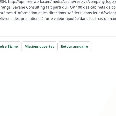
ESN, http://api.free-work.com/media/cache/resolve/company_logo
 rangs, Savane Consulting fait parti du TOP 100 des cabinets de c
ystèmes d’Information et les directions ‘’Métiers’’ dans leur déve
ivrons des prestations à forte valeur ajoutée dans les trois domaine
ndre Bizme
Missions ouvertes
Retour annuaire