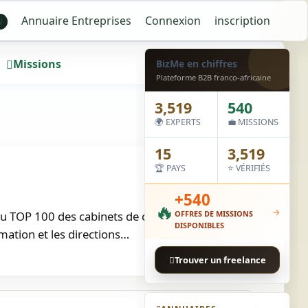
Annuaire Entreprises
Connexion
inscription
N
Missions
Wall
BizMe en chiffres
Plateforme B2B franco-africaine
3,519
540
🌍 EXPERTS
💼 MISSIONS
15
3,519
🏆 PAYS
⭐ VÉRIFIÉS
+540
🔥
→
du TOP 100 des cabinets de conseil IT en France.
OFFRES DE MISSIONS
DISPONIBLES
ation et les directions…
Trouver un freelance