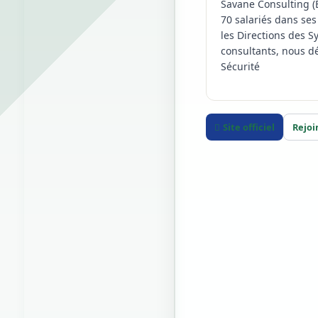
Savane Consulting (
70 salariés dans ses
les Directions des S
consultants, nous dél
Sécurité
Site officiel
Rejoi