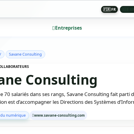
🇫🇷 FR
|
🇬🇧 E
Entreprises
/
Savane Consulting
 COLLABORATEURS
ane Consulting
e 70 salariés dans ses rangs, Savane Consulting fait parti 
ion est d’accompagner les Directions des Systèmes d’Inform
 du numérique
www.savane-consulting.com