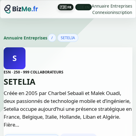
Annuaire Entreprises
🇫🇷 FR
|
🇬🇧 EN
Connexion
inscription
Annuaire Entreprises
/
SETELIA
S
ESN · 250 - 999 COLLABORATEURS
SETELIA
Créée en 2005 par Charbel Sebaali et Malek Ouadi,
deux passionnés de technologie mobile et d’ingénierie,
Setelia occupe aujourd’hui une présence stratégique en
France, Belgique, Italie, Hollande, Liban et Algérie.
Fière…