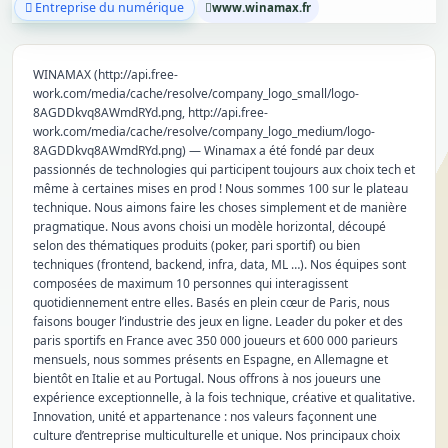
Entreprise du numérique
www.winamax.fr
WINAMAX (http://api.free-
work.com/media/cache/resolve/company_logo_small/logo-
8AGDDkvq8AWmdRYd.png, http://api.free-
work.com/media/cache/resolve/company_logo_medium/logo-
8AGDDkvq8AWmdRYd.png) — Winamax a été fondé par deux
passionnés de technologies qui participent toujours aux choix tech et
même à certaines mises en prod ! Nous sommes 100 sur le plateau
technique. Nous aimons faire les choses simplement et de manière
pragmatique. Nous avons choisi un modèle horizontal, découpé
selon des thématiques produits (poker, pari sportif) ou bien
techniques (frontend, backend, infra, data, ML …). Nos équipes sont
composées de maximum 10 personnes qui interagissent
quotidiennement entre elles. Basés en plein cœur de Paris, nous
faisons bouger l’industrie des jeux en ligne. Leader du poker et des
paris sportifs en France avec 350 000 joueurs et 600 000 parieurs
mensuels, nous sommes présents en Espagne, en Allemagne et
bientôt en Italie et au Portugal. Nous offrons à nos joueurs une
expérience exceptionnelle, à la fois technique, créative et qualitative.
Innovation, unité et appartenance : nos valeurs façonnent une
culture d’entreprise multiculturelle et unique. Nos principaux choix