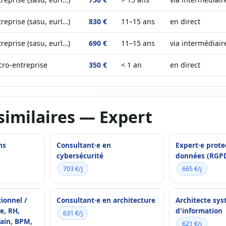
reprise (sasu, eurl…)
830 €
11–15 ans
en direct
reprise (sasu, eurl…)
690 €
11–15 ans
via intermédiaire
cro-entreprise
350 €
< 1 an
en direct
similaires — Expert
ns
Consultant·e en
Expert·e prote
cybersécurité
données (RGP
703 €/j
665 €/j
ionnel /
Consultant·e en architecture
Architecte sy
e, RH,
d'information
631 €/j
hain, BPM,
621 €/j