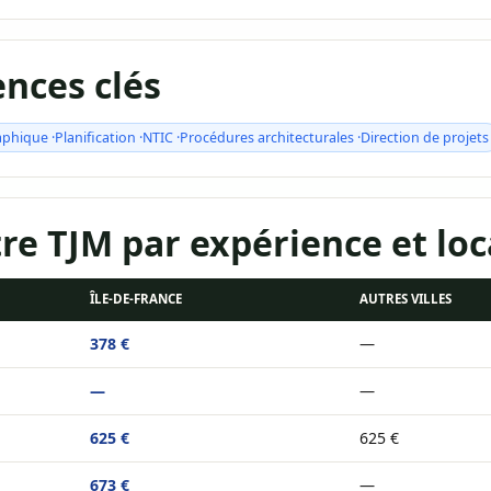
nces clés
hique ·Planification ·NTIC ·Procédures architecturales ·Direction de projets
e TJM par expérience et loc
ÎLE-DE-FRANCE
AUTRES VILLES
378 €
—
—
—
625 €
625 €
673 €
—