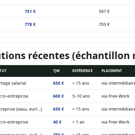
751 €
597 €
778 €
703 €
tions récentes (échantillon
ATUT
TJM
EXPÉRIENCE
PLACEMENT
tage salarial
650 €
> 15 ans
via intermédiaire
cro-entreprise
600 €
5–10 ans
via Free-Work
reprise (sasu, eurl…)
650 €
> 15 ans
via intermédiaire
cro-entreprise
40 €
< 1 an
via Free-Work
reprise (sasu, eurl…)
750 €
> 15 ans
via intermédiaire