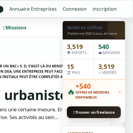
Annuaire Entreprises
Connexion
inscription
N
Missions
Wall
BizMe en chiffres
Plateforme B2B franco-africaine
3,519
540
🌍 EXPERTS
💼 MISSIONS
15
3,519
R UN BAC+ 5. IL S’AGIT LÀ DU MINIMUM DEMANDÉ PAR LES
N DEA, UNE ENTREPRISE PEUT FACILEMENT ACCEPTER LE
🏆 PAYS
⭐ VÉRIFIÉS
N INITIALE PEUT ÊTRE COMPLÉTÉE AVEC UN MBA DE
+540
🔥
/ urbaniste SI
→
OFFRES DE MISSIONS
DISPONIBLES
ans une certaine mesure. En effet, il s’occupe de
Trouver un freelance
ise. Ses activités au sein…