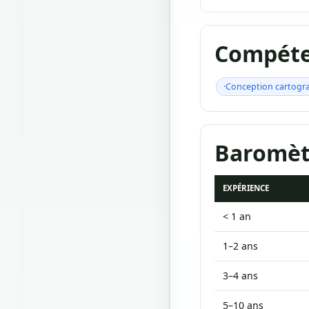
Compéte
·Conception cartograp
Baromètr
EXPÉRIENCE
< 1 an
1–2 ans
3–4 ans
5–10 ans