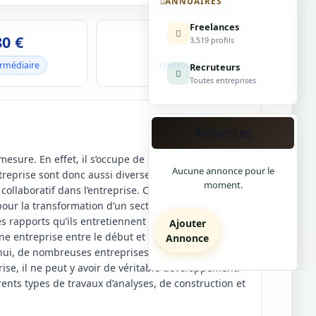
ANNUAIRES
Freelances
80 €
—
3,519 profils
ermédiaire
Télétravail
Recruteurs
Toutes entreprises
Annonces
esure. En effet, il s’occupe de la conception et
Aucune annonce pour le
ntreprise sont donc aussi diverses que variées et
moment.
laboratif dans l’entreprise. Cela signifie
pour la transformation d’un secteur de l’entreprise.
es rapports qu’ils entretiennent entre eux. On peut
Ajouter
e entreprise entre le début et la fin d’un projet.
Annonce
hui, de nombreuses entreprises ignorent cette
prise, il ne peut y avoir de véritable développement.
férents types de travaux d’analyses, de construction et