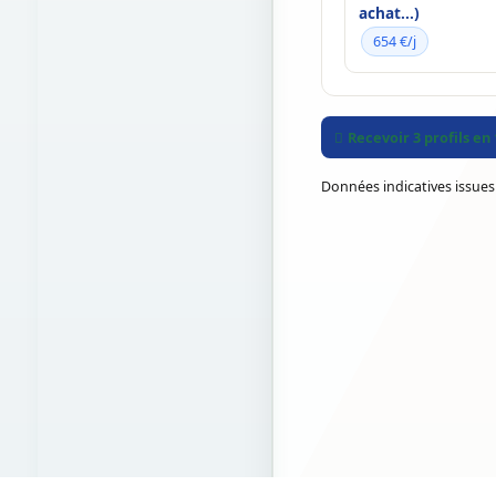
achat...)
654 €/j
Recevoir 3 profils en
Données indicatives issues