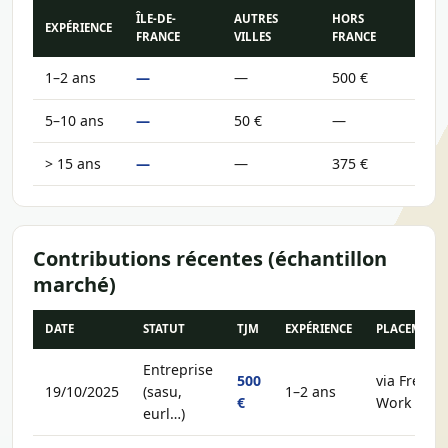
ÎLE-DE-
AUTRES
HORS
EXPÉRIENCE
FRANCE
VILLES
FRANCE
1–2 ans
—
—
500 €
5–10 ans
—
50 €
—
> 15 ans
—
—
375 €
Contributions récentes (échantillon
marché)
DATE
STATUT
TJM
EXPÉRIENCE
PLACEMENT
Entreprise
500
via Free-
19/10/2025
(sasu,
1–2 ans
€
Work
eurl…)