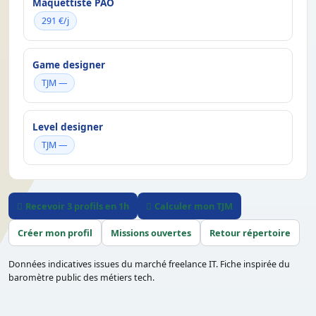
Maquettiste PAO
291 €/j
Game designer
TJM —
Level designer
TJM —
Recevoir 3 profils en 1h
Calculer mon TJM
Créer mon profil
Missions ouvertes
Retour répertoire
Données indicatives issues du marché freelance IT. Fiche inspirée du
baromètre public des métiers tech.