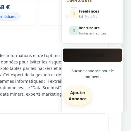
ANNUAIRES
58 €
—
Freelances
ermédiaire
Télétravail
3,519 profils
Recruteurs
Toutes entreprises
Annonces
des informations et de l'optimisation de la sécurité
s données pour éviter les risques de défaillance du
xploitables par les hackers et leur impact sur les
Aucune annonce pour le
es. Cet expert de la gestion et de l'analyse de
moment.
rammes informatiques : il extrait de la valeur des
tionnelles. Le “Data Scientist” collabore de
Ajouter
ts, data miners, experts marketing et webmarketing…
Annonce