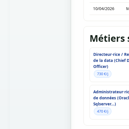
10/04/2026
M
Métiers 
Directeur·rice / R
de la data (Chief 
Officer)
730 €/j
Administrateur·ri
de données (Oracl
Sqlserver…)
470 €/j