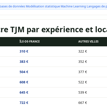
e bases de données Modélisation statistique Machine Learning Langages de
e TJM par expérience et loc
ÎLE-DE-FRANCE
AUTRES VILLES
310 €
322 €
383 €
352 €
504 €
377 €
608 €
522 €
645 €
539 €
722 €
667 €