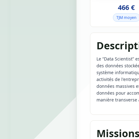
466 €
TJM moyen
Descript
Le “Data Scientist” e
des données stockées
système informatique
activités de l'entrep
données massives est
données pour accompa
manière transverse a
Missions