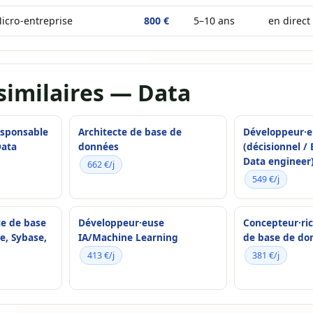
icro-entreprise
800 €
5–10 ans
en direct
similaires — Data
esponsable
Architecte de base de
Développeur·e
Data
données
(décisionnel / 
Data engineer
662 €/j
549 €/j
ce de base
Développeur·euse
Concepteur·ric
e, Sybase,
IA/Machine Learning
de base de do
413 €/j
381 €/j