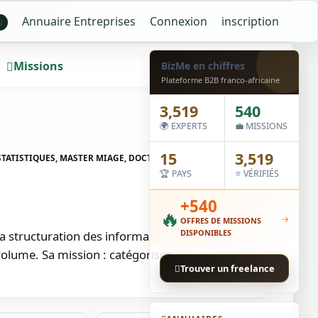
Annuaire Entreprises
Connexion
inscription
N
Missions
Wall
BizMe en chiffres
Plateforme B2B franco-africaine
3,519
540
🌍 EXPERTS
💼 MISSIONS
15
3,519
T STATISTIQUES, MASTER MIAGE, DOCTORAT EN ANALYSE
🏆 PAYS
⭐ VÉRIFIÉS
+540
🔥
→
OFFRES DE MISSIONS
DISPONIBLES
 la structuration des informations et de
 volume. Sa mission : catégoriser…
Trouver un freelance