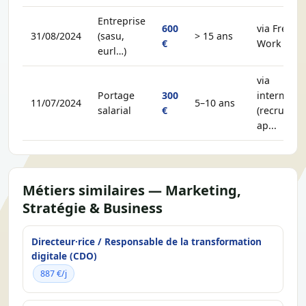
Entreprise
600
via Free-
31/08/2024
(sasu,
> 15 ans
€
Work
eurl…)
via
Portage
300
intermédia
11/07/2024
5–10 ans
salarial
€
(recruteur,
ap...
Métiers similaires — Marketing,
Stratégie & Business
Directeur·rice / Responsable de la transformation
digitale (CDO)
887 €/j