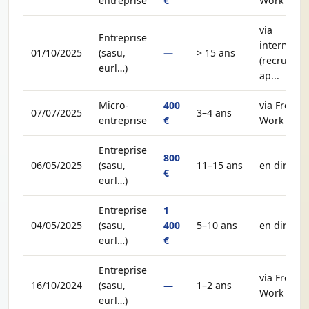
entreprise
€
Work
via
Entreprise
intermédia
01/10/2025
(sasu,
—
> 15 ans
(recruteur,
eurl…)
ap...
Micro-
400
via Free-
07/07/2025
3–4 ans
entreprise
€
Work
Entreprise
800
06/05/2025
(sasu,
11–15 ans
en direct
€
eurl…)
Entreprise
1
04/05/2025
(sasu,
400
5–10 ans
en direct
eurl…)
€
Entreprise
via Free-
16/10/2024
(sasu,
—
1–2 ans
Work
eurl…)