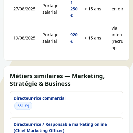
1
Portage
27/08/2025
250
> 15 ans
en direct
salarial
€
via
Portage
920
intermédia
19/08/2025
> 15 ans
salarial
€
(recruteur,
ap...
Métiers similaires — Marketing,
Stratégie & Business
Directeur·rice commercial
651 €/j
Directeur·rice / Responsable marketing online
(Chief Marketing Officer)