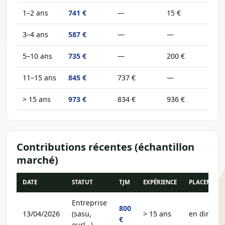
1–2 ans
741 €
—
15 €
3–4 ans
587 €
—
—
5–10 ans
735 €
—
200 €
11–15 ans
845 €
737 €
—
> 15 ans
973 €
834 €
936 €
Contributions récentes (échantillon
marché)
DATE
STATUT
TJM
EXPÉRIENCE
PLACEMENT
Entreprise
800
13/04/2026
(sasu,
> 15 ans
en direct
€
eurl…)