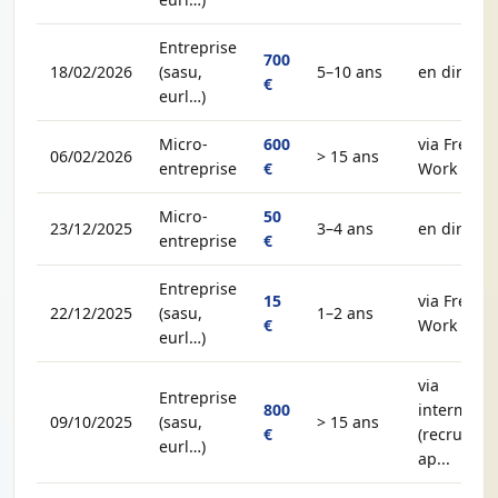
Entreprise
700
18/02/2026
(sasu,
5–10 ans
en direct
€
eurl…)
Micro-
600
via Free-
06/02/2026
> 15 ans
entreprise
€
Work
Micro-
50
23/12/2025
3–4 ans
en direct
entreprise
€
Entreprise
15
via Free-
22/12/2025
(sasu,
1–2 ans
€
Work
eurl…)
via
Entreprise
800
intermédia
09/10/2025
(sasu,
> 15 ans
€
(recruteur,
eurl…)
ap...