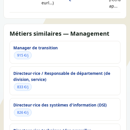
eurl…)
ap...
Métiers similaires — Management
Manager de transition
915 €/j
Directeur·rice / Responsable de département (de
division, service)
833 €/j
Directeur·rice des systèmes d'information (DSI)
826 €/j