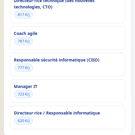
Directeur·rice technique (des nouvelles
technologies, CTO)
817 €/j
Coach agile
787 €/j
Responsable sécurité informatique (CISO)
777 €/j
Manager IT
723 €/j
Directeur·rice / Responsable informatique
620 €/j