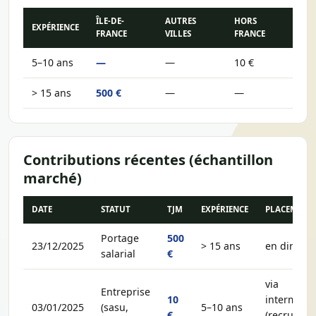
ÎLE-DE-
AUTRES
HORS
EXPÉRIENCE
FRANCE
VILLES
FRANCE
5–10 ans
—
—
10 €
> 15 ans
500 €
—
—
Contributions récentes (échantillon
marché)
DATE
STATUT
TJM
EXPÉRIENCE
PLACEMENT
Portage
500
23/12/2025
> 15 ans
en direct
salarial
€
via
Entreprise
10
intermédia
03/01/2025
(sasu,
5–10 ans
€
(recruteur,