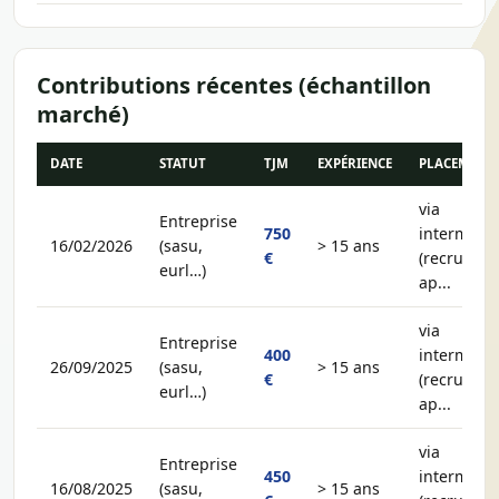
Contributions récentes (échantillon
marché)
DATE
STATUT
TJM
EXPÉRIENCE
PLACEMENT
via
Entreprise
750
intermédia
16/02/2026
(sasu,
> 15 ans
€
(recruteur,
eurl…)
ap...
via
Entreprise
400
intermédia
26/09/2025
(sasu,
> 15 ans
€
(recruteur,
eurl…)
ap...
via
Entreprise
450
intermédia
16/08/2025
(sasu,
> 15 ans