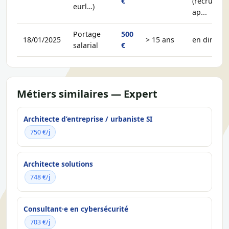
€
(recruteur,
eurl…)
ap...
Portage
500
18/01/2025
> 15 ans
en direct
salarial
€
Métiers similaires — Expert
Architecte d’entreprise / urbaniste SI
750 €/j
Architecte solutions
748 €/j
Consultant·e en cybersécurité
703 €/j