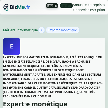
Annuaire Entreprises
🇫🇷 FR
|
🇬🇧 EN
Connexion
inscription
Métiers informatique
/
Expert·e monétique
E
EXPERT · UNE FORMATION EN INFORMATIQUE, EN ÉLECTRONIQUE OU
EN INGÉNIERIE FINANCIÈRE, DE NIVEAU BAC+3 À BAC+5, EST
GÉNÉRALEMENT REQUISE. LES DIPLÔMES EN SYSTÈMES
D’INFORMATION OU EN SÉCURITÉ INFORMATIQUE SONT
PARTICULIÈREMENT ADAPTÉS. UNE EXPÉRIENCE DANS LES SECTEURS
BANCAIRES, FINANCIERS OU TECHNOLOGIQUES EST SOUVENT
INDISPENSABLE. DES CERTIFICATIONS SPÉCIFIQUES, TELLES QUE PCI-
DSS (PAYMENT CARD INDUSTRY DATA SECURITY STANDARD) OU CISP
(CERTIFIED INFORMATION SYSTEMS PROFESSIONAL), SONT TRÈS
RECHERCHÉES DANS CE DOMAINE.
Expert·e monétique