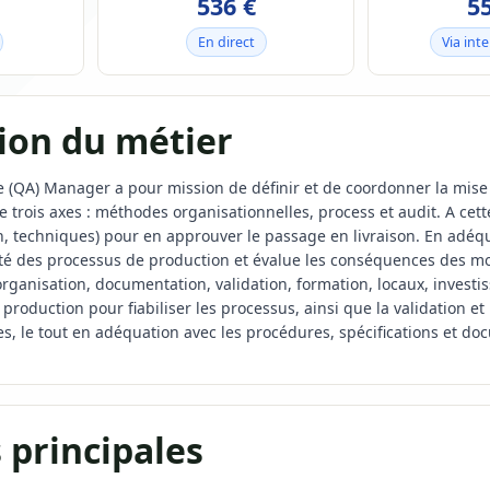
536 €
5
En direct
Via int
ion du métier
 (QA) Manager a pour mission de définir et de coordonner la mise 
 trois axes : méthodes organisationnelles, process et audit. A cette
n, techniques) pour en approuver le passage en livraison. En adéqua
ité des processus de production et évalue les conséquences des mo
organisation, documentation, validation, formation, locaux, investiss
 production pour fiabiliser les processus, ainsi que la validation e
es, le tout en adéquation avec les procédures, spécifications et d
 principales