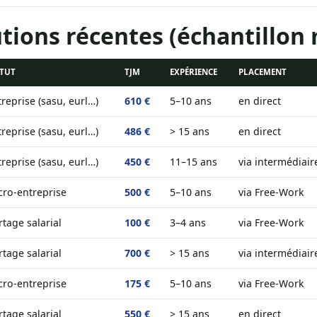
tions récentes (échantillon
ATUT
TJM
EXPÉRIENCE
PLACEMENT
reprise (sasu, eurl…)
610 €
5–10 ans
en direct
reprise (sasu, eurl…)
486 €
> 15 ans
en direct
reprise (sasu, eurl…)
450 €
11–15 ans
via intermédiaire
cro-entreprise
500 €
5–10 ans
via Free-Work
tage salarial
100 €
3–4 ans
via Free-Work
tage salarial
700 €
> 15 ans
via intermédiaire
cro-entreprise
175 €
5–10 ans
via Free-Work
tage salarial
550 €
> 15 ans
en direct