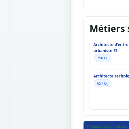
Métiers 
Architecte d’entre
urbaniste SI
750 €/j
Architecte techni
657 €/j
Recevoir 3 profils en