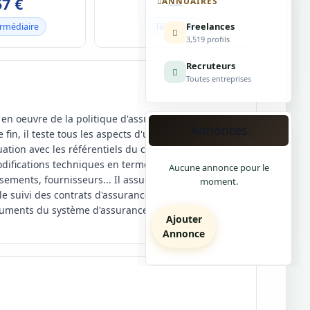
57 €
—
ANNUAIRES
Freelances
ermédiaire
Télétravail
3,519 profils
Recruteurs
Toutes entreprises
en oeuvre de la politique d'assurance qualité d'une
Annonces
 fin, il teste tous les aspects d'une production
tion avec les référentiels du cahier des charges, il
difications techniques en termes de qualité, à
Aucune annonce pour le
ements, fournisseurs... Il assure ainsi la validation
moment.
t le suivi des contrats d'assurance qualité auprès des
ocuments du système d'assurance qualité.
Ajouter
Annonce