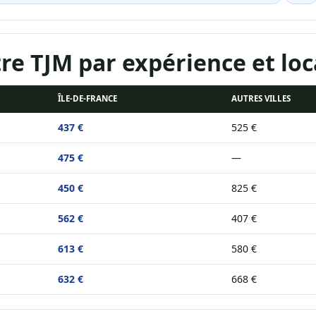
e TJM par expérience et loc
ÎLE-DE-FRANCE
AUTRES VILLES
437 €
525 €
475 €
—
450 €
825 €
562 €
407 €
613 €
580 €
632 €
668 €