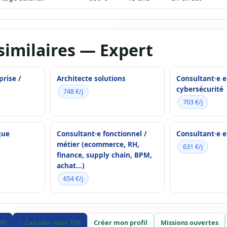
similaires — Expert
prise /
Architecte solutions
Consultant·e 
cybersécurité
748 €/j
703 €/j
que
Consultant·e fonctionnel /
Consultant·e e
métier (ecommerce, RH,
631 €/j
finance, supply chain, BPM,
achat...)
654 €/j
 1h
Calculer mon TJM
Créer mon profil
Missions ouvertes