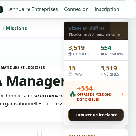
Annuaire Entreprises
Connexion
inscription
N
Missions
Wall
BizMe en chiffres
Plateforme B2B franco-africaine
3,519
554
🌍 EXPERTS
💼 MISSIONS
15
3,519
RMATIQUES ET LOGICIELS
A Manager)
🏆 PAYS
⭐ VÉRIFIÉS
+554
🔥
→
ordonner la mise en oeuvre de la politique
OFFRES DE MISSIONS
DISPONIBLES
organisationnelles, process et audit.…
Trouver un freelance