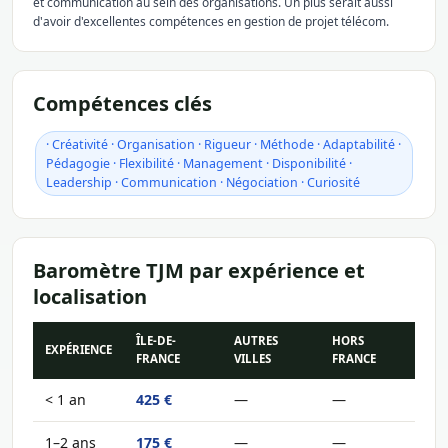
et communication au sein des organisations. Un plus serait aussi
d'avoir d'excellentes compétences en gestion de projet télécom.
Compétences clés
· Créativité · Organisation · Rigueur · Méthode · Adaptabilité ·
Pédagogie · Flexibilité · Management · Disponibilité ·
Leadership · Communication · Négociation · Curiosité
Baromètre TJM par expérience et
localisation
ÎLE-DE-
AUTRES
HORS
EXPÉRIENCE
FRANCE
VILLES
FRANCE
< 1 an
425 €
—
—
1–2 ans
175 €
—
—