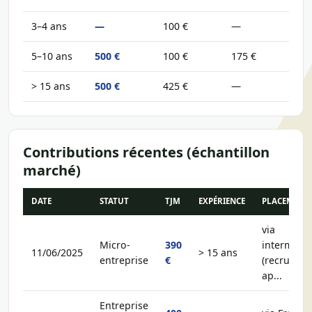
3–4 ans
—
100 €
—
5–10 ans
500 €
100 €
175 €
> 15 ans
500 €
425 €
—
Contributions récentes (échantillon
marché)
DATE
STATUT
TJM
EXPÉRIENCE
PLACEMENT
via
Micro-
390
intermédia
11/06/2025
> 15 ans
entreprise
€
(recruteur,
ap...
Entreprise