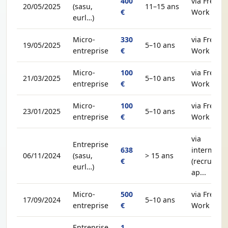
400
via Free-
20/05/2025
(sasu,
11–15 ans
€
Work
eurl…)
Micro-
330
via Free-
19/05/2025
5–10 ans
entreprise
€
Work
Micro-
100
via Free-
21/03/2025
5–10 ans
entreprise
€
Work
Micro-
100
via Free-
23/01/2025
5–10 ans
entreprise
€
Work
via
Entreprise
638
intermédia
06/11/2024
(sasu,
> 15 ans
€
(recruteur,
eurl…)
ap...
Micro-
500
via Free-
17/09/2024
5–10 ans
entreprise
€
Work
Entreprise
1