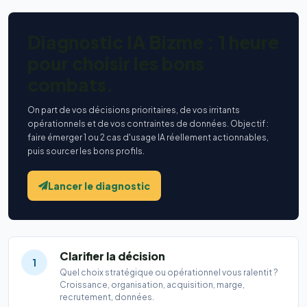
Diagnostic IA Bizme : 1 heure
pour choisir les bons
combats.
On part de vos décisions prioritaires, de vos irritants
opérationnels et de vos contraintes de données. Objectif :
faire émerger 1 ou 2 cas d'usage IA réellement actionnables,
puis sourcer les bons profils.
Lancer le diagnostic
Clarifier la décision
1
Quel choix stratégique ou opérationnel vous ralentit ?
Croissance, organisation, acquisition, marge,
recrutement, données.