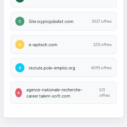
Site cryptojobslist.com
C
3027 offres
e-epitech.com
E
2212 offres
recrute.pole-emploi.org
R
4095 offres
agence-nationale-recherche-
531
A
offres
career.talent-soft.com