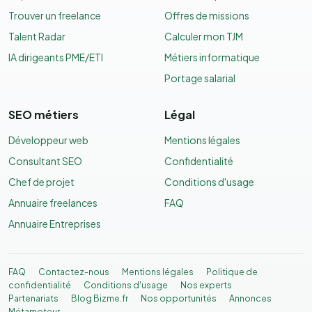
Trouver un freelance
Offres de missions
Talent Radar
Calculer mon TJM
IA dirigeants PME/ETI
Métiers informatique
Portage salarial
SEO métiers
Légal
Développeur web
Mentions légales
Consultant SEO
Confidentialité
Chef de projet
Conditions d'usage
Annuaire freelances
FAQ
Annuaire Entreprises
FAQ
Contactez-nous
Mentions légales
Politique de
confidentialité
Conditions d'usage
Nos experts
Partenariats
Blog Bizme.fr
Nos opportunités
Annonces
Métamoteur