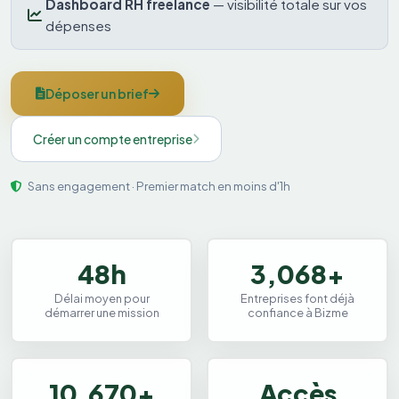
Dashboard RH freelance
— visibilité totale sur vos
dépenses
Déposer un brief
Créer un compte entreprise
Sans engagement · Premier match en moins d'1h
48h
3,068+
Délai moyen pour
Entreprises font déjà
démarrer une mission
confiance à Bizme
10,670+
Accès