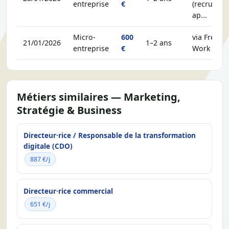
entreprise
€
(recruteur,
ap...
Micro-
600
via Free-
21/01/2026
1–2 ans
entreprise
€
Work
Métiers similaires — Marketing,
Stratégie & Business
Directeur·rice / Responsable de la transformation
digitale (CDO)
887 €/j
Directeur·rice commercial
651 €/j