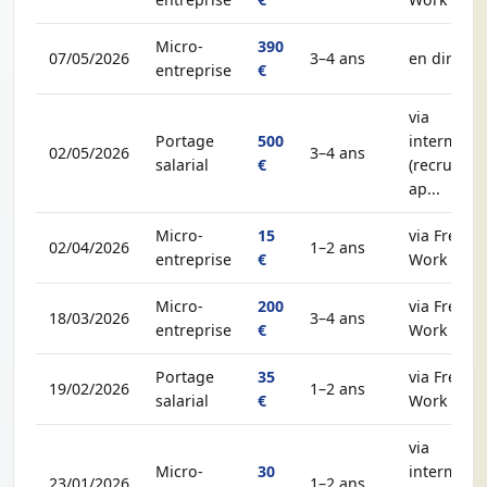
Micro-
390
07/05/2026
3–4 ans
en direct
entreprise
€
via
Portage
500
intermédia
02/05/2026
3–4 ans
salarial
€
(recruteur,
ap...
Micro-
15
via Free-
02/04/2026
1–2 ans
entreprise
€
Work
Micro-
200
via Free-
18/03/2026
3–4 ans
entreprise
€
Work
Portage
35
via Free-
19/02/2026
1–2 ans
salarial
€
Work
via
Micro-
30
intermédia
23/01/2026
1–2 ans