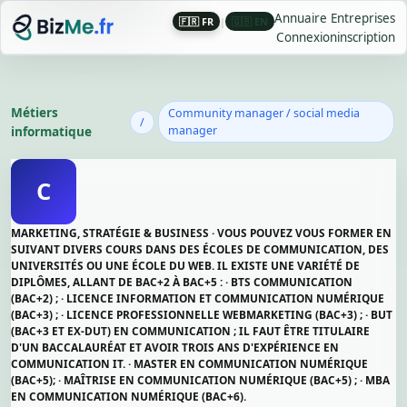
Annuaire Entreprises
🇫🇷 FR
|
🇬🇧 EN
Connexion
inscription
Métiers
Community manager / social media
/
informatique
manager
C
MARKETING, STRATÉGIE & BUSINESS · VOUS POUVEZ VOUS FORMER EN
SUIVANT DIVERS COURS DANS DES ÉCOLES DE COMMUNICATION, DES
UNIVERSITÉS OU UNE ÉCOLE DU WEB. IL EXISTE UNE VARIÉTÉ DE
DIPLÔMES, ALLANT DE BAC+2 À BAC+5 : · BTS COMMUNICATION
(BAC+2) ; · LICENCE INFORMATION ET COMMUNICATION NUMÉRIQUE
(BAC+3) ; · LICENCE PROFESSIONNELLE WEBMARKETING (BAC+3) ; · BUT
(BAC+3 ET EX-DUT) EN COMMUNICATION ; IL FAUT ÊTRE TITULAIRE
D'UN BACCALAURÉAT ET AVOIR TROIS ANS D'EXPÉRIENCE EN
COMMUNICATION IT. · MASTER EN COMMUNICATION NUMÉRIQUE
(BAC+5); · MAÎTRISE EN COMMUNICATION NUMÉRIQUE (BAC+5) ; · MBA
EN COMMUNICATION NUMÉRIQUE (BAC+6).