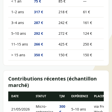
< 1 an
75 €
85 €
—
1–2 ans
317 €
218 €
61 €
3–4 ans
287 €
242 €
161 €
5–10 ans
292 €
272 €
124 €
11–15 ans
266 €
425 €
250 €
> 15 ans
350 €
150 €
150 €
Contributions récentes (échantillon
marché)
DATE
STATUT
TJM
EXPÉRIENCE
PLACEMENT
Micro-
300
via Free-
21/05/2026
5–10 ans
entreprise
€
Work