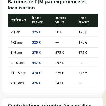
Baromètre TJM par expérience et
localisation
ÎLE-DE-
AUTRES
HORS
EXPÉRIENCE
FRANCE
VILLES
FRANCE
< 1 an
325 €
50 €
175 €
1–2 ans
325 €
—
175 €
3–4 ans
275 €
375 €
175 €
5–10 ans
447 €
297 €
—
11–15 ans
470 €
375 €
375 €
> 15 ans
426 €
343 €
—
Contributions récentes (échantillon