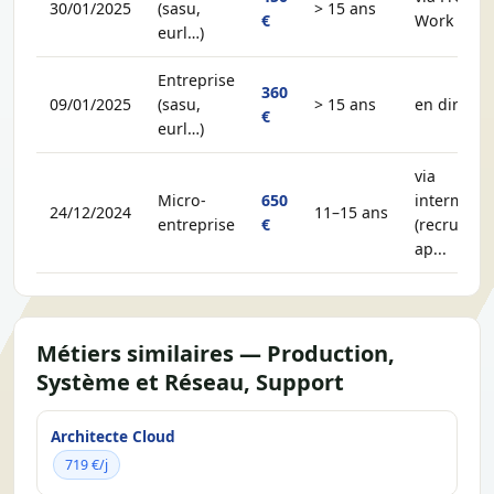
30/01/2025
(sasu,
> 15 ans
€
Work
eurl…)
Entreprise
360
09/01/2025
(sasu,
> 15 ans
en direct
€
eurl…)
via
Micro-
650
intermédia
24/12/2024
11–15 ans
entreprise
€
(recruteur,
ap...
Métiers similaires — Production,
Système et Réseau, Support
Architecte Cloud
719 €/j