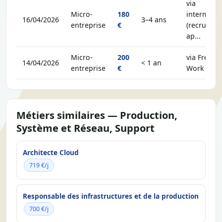
via
Micro-
180
intermédia
16/04/2026
3–4 ans
entreprise
€
(recruteur,
ap...
Micro-
200
via Free-
14/04/2026
< 1 an
entreprise
€
Work
Métiers similaires — Production,
Système et Réseau, Support
Architecte Cloud
719 €/j
Responsable des infrastructures et de la production
700 €/j