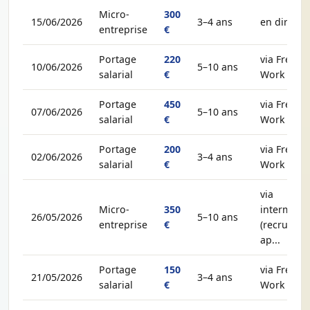
Micro-
300
15/06/2026
3–4 ans
en direct
entreprise
€
Portage
220
via Free-
10/06/2026
5–10 ans
salarial
€
Work
Portage
450
via Free-
07/06/2026
5–10 ans
salarial
€
Work
Portage
200
via Free-
02/06/2026
3–4 ans
salarial
€
Work
via
Micro-
350
intermédia
26/05/2026
5–10 ans
entreprise
€
(recruteur,
ap...
Portage
150
via Free-
21/05/2026
3–4 ans
salarial
€
Work